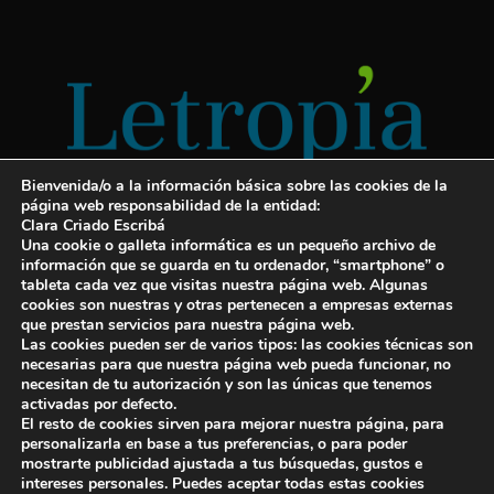
Bienvenida/o a la información básica sobre las cookies de la
página web responsabilidad de la entidad:
Clara Criado Escribá
Una cookie o galleta informática es un pequeño archivo de
información que se guarda en tu ordenador, “smartphone” o
tableta cada vez que visitas nuestra página web. Algunas
cookies son nuestras y otras pertenecen a empresas externas
Servicios para escritores
que prestan servicios para nuestra página web.
Las cookies pueden ser de varios tipos: las cookies técnicas son
¡Letropía te ayuda con tu libro!
necesarias para que nuestra página web pueda funcionar, no
necesitan de tu autorización y son las únicas que tenemos
Autopublicar un libro
activadas por defecto.
El resto de cookies sirven para mejorar nuestra página, para
Cuanto cuesta publicar un libro
personalizarla en base a tus preferencias, o para poder
mostrarte publicidad ajustada a tus búsquedas, gustos e
Cómo escribir un libro y publicarlo
intereses personales. Puedes aceptar todas estas cookies