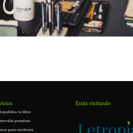
vicios
Estás visitando
topublica tu libro
rrección premium
rsos para escritores