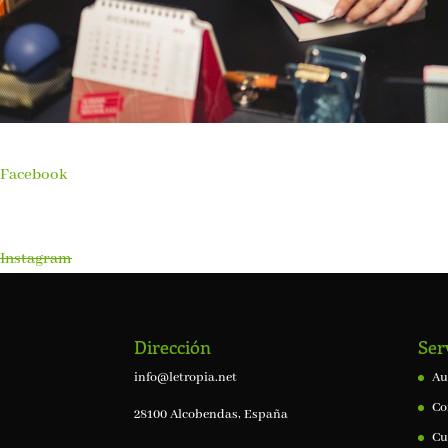
Facebook
Instagram
Dirección
Ser
info@letropia.net
Au
Co
28100 Alcobendas, España
Cu