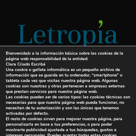
Bienvenida/o a la información básica sobre las cookies de la
página web responsabilidad de la entidad:
Clara Criado Escribá
Una cookie o galleta informática es un pequeño archivo de
información que se guarda en tu ordenador, “smartphone” o
tableta cada vez que visitas nuestra página web. Algunas
cookies son nuestras y otras pertenecen a empresas externas
Servicios para escritores
que prestan servicios para nuestra página web.
Las cookies pueden ser de varios tipos: las cookies técnicas son
¡Letropía te ayuda con tu libro!
necesarias para que nuestra página web pueda funcionar, no
necesitan de tu autorización y son las únicas que tenemos
Autopublicar un libro
activadas por defecto.
El resto de cookies sirven para mejorar nuestra página, para
Cuanto cuesta publicar un libro
personalizarla en base a tus preferencias, o para poder
mostrarte publicidad ajustada a tus búsquedas, gustos e
Cómo escribir un libro y publicarlo
intereses personales. Puedes aceptar todas estas cookies