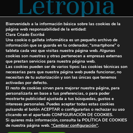
Bienvenida/o a la información básica sobre las cookies de la
página web responsabilidad de la entidad:
Clara Criado Escribá
Una cookie o galleta informática es un pequeño archivo de
información que se guarda en tu ordenador, “smartphone” o
tableta cada vez que visitas nuestra página web. Algunas
cookies son nuestras y otras pertenecen a empresas externas
Servicios para escritores
que prestan servicios para nuestra página web.
Las cookies pueden ser de varios tipos: las cookies técnicas son
¡Letropía te ayuda con tu libro!
necesarias para que nuestra página web pueda funcionar, no
necesitan de tu autorización y son las únicas que tenemos
Autopublicar un libro
activadas por defecto.
El resto de cookies sirven para mejorar nuestra página, para
Cuanto cuesta publicar un libro
personalizarla en base a tus preferencias, o para poder
mostrarte publicidad ajustada a tus búsquedas, gustos e
Cómo escribir un libro y publicarlo
intereses personales. Puedes aceptar todas estas cookies
pulsando el botón ACEPTAR o configurarlas o rechazar su uso
clicando en el apartado CONFIGURACIÓN DE COOKIES.
Si quieres más información, consulta la POLÍTICA DE COOKIES
de nuestra página web.
“Cambiar configuración"
.