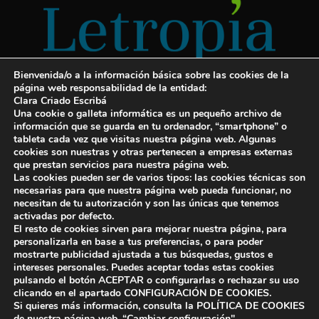
Bienvenida/o a la información básica sobre las cookies de la
página web responsabilidad de la entidad:
Clara Criado Escribá
Una cookie o galleta informática es un pequeño archivo de
información que se guarda en tu ordenador, “smartphone” o
tableta cada vez que visitas nuestra página web. Algunas
cookies son nuestras y otras pertenecen a empresas externas
Servicios para escritores
que prestan servicios para nuestra página web.
Las cookies pueden ser de varios tipos: las cookies técnicas son
¡Letropía te ayuda con tu libro!
necesarias para que nuestra página web pueda funcionar, no
necesitan de tu autorización y son las únicas que tenemos
Autopublicar un libro
activadas por defecto.
El resto de cookies sirven para mejorar nuestra página, para
Cuanto cuesta publicar un libro
personalizarla en base a tus preferencias, o para poder
mostrarte publicidad ajustada a tus búsquedas, gustos e
Cómo escribir un libro y publicarlo
intereses personales. Puedes aceptar todas estas cookies
pulsando el botón ACEPTAR o configurarlas o rechazar su uso
clicando en el apartado CONFIGURACIÓN DE COOKIES.
Si quieres más información, consulta la POLÍTICA DE COOKIES
de nuestra página web.
“Cambiar configuración"
.