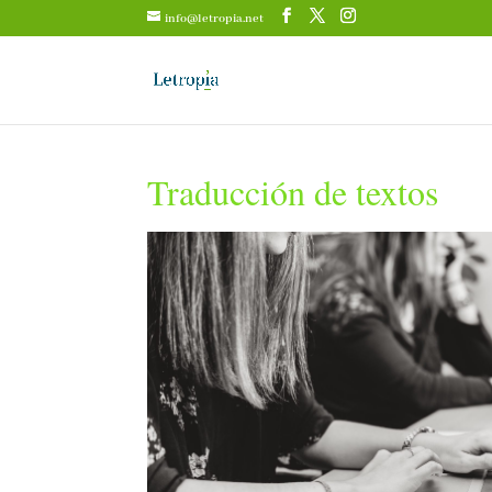
info@letropia.net
Traducción de textos