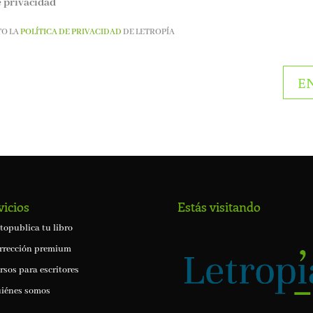
e privacidad
TO LA
POLÍTICA DE PRIVACIDAD
DE LETROPÍA
vicios
Estás visitando
topublica tu libro
rrección premium
rsos para escritores
iénes somos