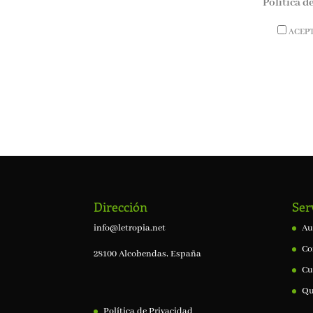
Política d
ACEP
Dirección
Ser
info@letropia.net
Au
Co
28100 Alcobendas, España
Cu
Qu
Política de Privacidad