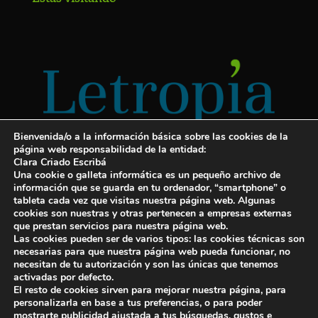
Bienvenida/o a la información básica sobre las cookies de la
página web responsabilidad de la entidad:
Clara Criado Escribá
Una cookie o galleta informática es un pequeño archivo de
información que se guarda en tu ordenador, “smartphone” o
tableta cada vez que visitas nuestra página web. Algunas
cookies son nuestras y otras pertenecen a empresas externas
Servicios para escritores
que prestan servicios para nuestra página web.
Las cookies pueden ser de varios tipos: las cookies técnicas son
¡Letropía te ayuda con tu libro!
necesarias para que nuestra página web pueda funcionar, no
necesitan de tu autorización y son las únicas que tenemos
Autopublicar un libro
activadas por defecto.
El resto de cookies sirven para mejorar nuestra página, para
Cuanto cuesta publicar un libro
personalizarla en base a tus preferencias, o para poder
mostrarte publicidad ajustada a tus búsquedas, gustos e