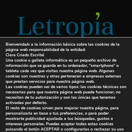
Bienvenida/o a la información básica sobre las cookies de la
página web responsabilidad de la entidad:
Clara Criado Escribá
Una cookie o galleta informática es un pequeño archivo de
información que se guarda en tu ordenador, “smartphone” o
tableta cada vez que visitas nuestra página web. Algunas
cookies son nuestras y otras pertenecen a empresas externas
Servicios para escritores
que prestan servicios para nuestra página web.
Las cookies pueden ser de varios tipos: las cookies técnicas son
¡Letropía te ayuda con tu libro!
necesarias para que nuestra página web pueda funcionar, no
necesitan de tu autorización y son las únicas que tenemos
Autopublicar un libro
activadas por defecto.
El resto de cookies sirven para mejorar nuestra página, para
Cuanto cuesta publicar un libro
personalizarla en base a tus preferencias, o para poder
mostrarte publicidad ajustada a tus búsquedas, gustos e
Cómo escribir un libro y publicarlo
intereses personales. Puedes aceptar todas estas cookies
pulsando el botón ACEPTAR o configurarlas o rechazar su uso