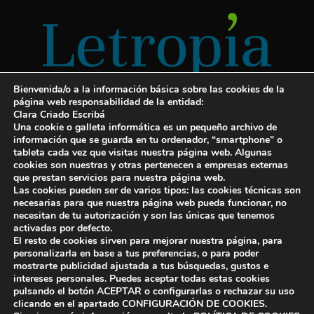
Bienvenida/o a la información básica sobre las cookies de la
página web responsabilidad de la entidad:
Clara Criado Escribá
Una cookie o galleta informática es un pequeño archivo de
información que se guarda en tu ordenador, “smartphone” o
tableta cada vez que visitas nuestra página web. Algunas
cookies son nuestras y otras pertenecen a empresas externas
Servicios para escritores
que prestan servicios para nuestra página web.
Las cookies pueden ser de varios tipos: las cookies técnicas son
¡Letropía te ayuda con tu libro!
necesarias para que nuestra página web pueda funcionar, no
necesitan de tu autorización y son las únicas que tenemos
Autopublicar un libro
activadas por defecto.
El resto de cookies sirven para mejorar nuestra página, para
Cuanto cuesta publicar un libro
personalizarla en base a tus preferencias, o para poder
mostrarte publicidad ajustada a tus búsquedas, gustos e
Cómo escribir un libro y publicarlo
intereses personales. Puedes aceptar todas estas cookies
pulsando el botón ACEPTAR o configurarlas o rechazar su uso
clicando en el apartado CONFIGURACIÓN DE COOKIES.