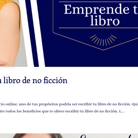
u libro de no ficción
o online, uno de tus propósitos podría ser escribir tu libro de no ficción. Qu
 todos los beneficios que te ofrece escribir tu libro de no ficción. 1....