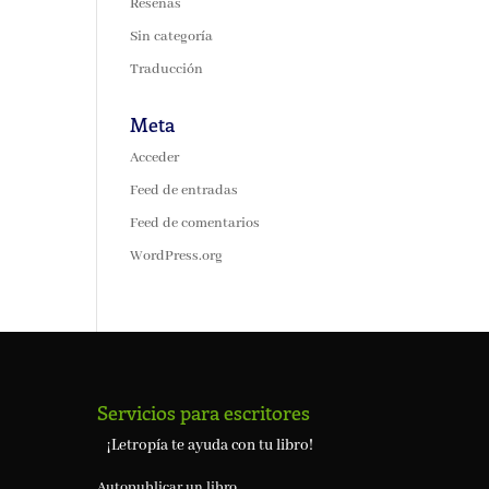
Reseñas
Sin categoría
Traducción
Meta
Acceder
Feed de entradas
Feed de comentarios
WordPress.org
Servicios para escritores
¡Letropía te ayuda con tu libro!
Autopublicar un libro