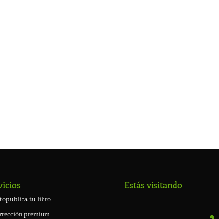
vicios
Estás visitando
topublica tu libro
rrección premium