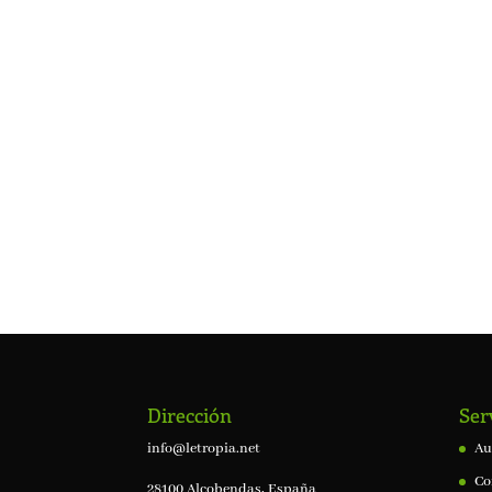
Dirección
Ser
info@letropia.net
Au
Co
28100 Alcobendas, España