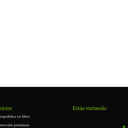
vicios
Estás visitando
topublica tu libro
rrección premium