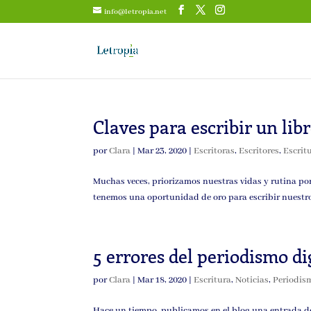
info@letropia.net
Claves para escribir un libr
por
Clara
|
Mar 23, 2020
|
Escritoras
,
Escritores
,
Escrit
Muchas veces, priorizamos nuestras vidas y rutina por
tenemos una oportunidad de oro para escribir nuestro l
5 errores del periodismo di
por
Clara
|
Mar 18, 2020
|
Escritura
,
Noticias
,
Periodis
Hace un tiempo, publicamos en el blog una entrada do