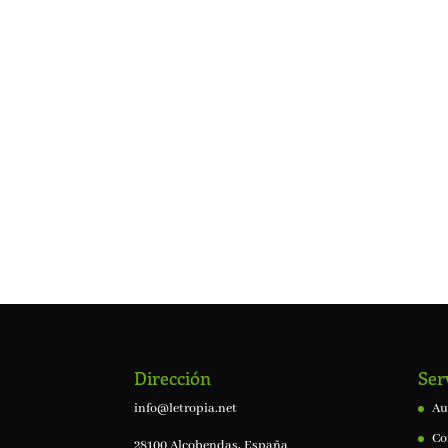
Dirección
Ser
info@letropia.net
Au
Co
28100 Alcobendas, España