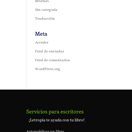
Reseñas
Sin categoría
Traducción
Meta
Acceder
Feed de entradas
Feed de comentarios
WordPress.org
Servicios para escritores
¡Letropía te ayuda con tu libro!
Autopublicar un libro