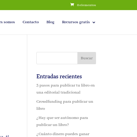
0 elementos
es somos
Contacto
Blog
Recursos gratis
Entradas recientes
,
3 pasos para publicar tu libro en
una editorial tradicional
Crowdfunding para publicar un
libro
¿Hay que ser autónomo para
publicar un libro?
¿Cuánto dinero puedes ganar
a. Al