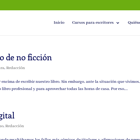
Inicio
Cursos para escritores
Quién
o de no ficción
ura
,
Redacción
 encima de escribir nuestro libro. Sin embargo, ante la situación que vivimos
ibro profesional y para aprovechar todas las horas de casa. Por eso,...
gital
mo
,
Redacción
nde resaltábamos los fallos más cómicos de titulares y afirmaciones de prens