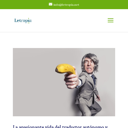
info@letropia.net
La apasionante vida del traductor autónomo y