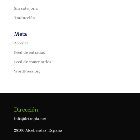
Sin categoría
Traducción
Meta
Acceder
Feed de entradas
Feed de comentarios
WordPress.org
Dirección
info@letropia.net
28100 Alcobendas, España