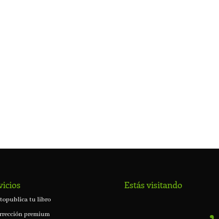
vicios
Estás visitando
topublica tu libro
rrección premium