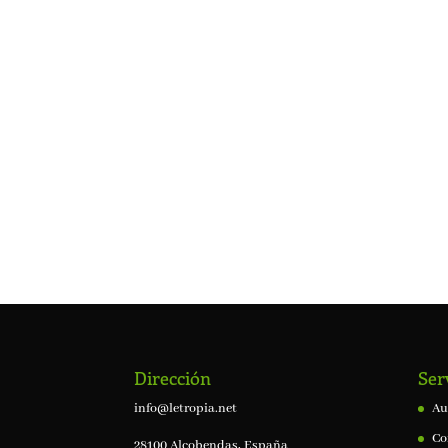
Dirección
Ser
info@letropia.net
Au
Co
28100 Alcobendas, España