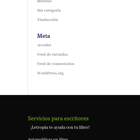
Reseñas
Sin categoría
Traducción
Meta
Acceder
Feed de entradas
Feed de comentarios
WordPress.org
Servicios para escritores
¡Letropía te ayuda con tu libro!
Autopublicar un libro