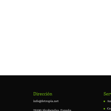
Dirección
Ser
info@letropia.net
Au
Co
28100 Alcobendas, España