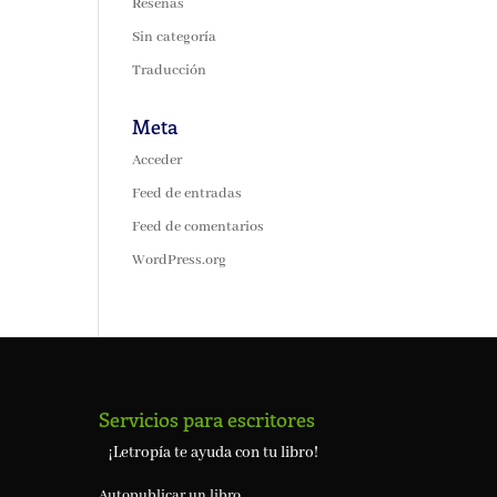
Reseñas
Sin categoría
Traducción
Meta
Acceder
Feed de entradas
Feed de comentarios
WordPress.org
Servicios para escritores
¡Letropía te ayuda con tu libro!
Autopublicar un libro