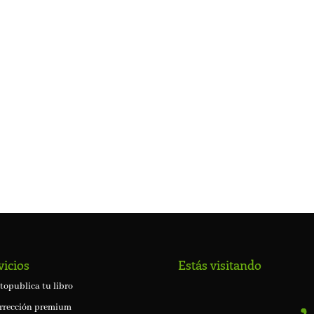
vicios
Estás visitando
topublica tu libro
rrección premium