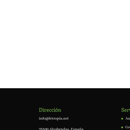
Dirección
Ser
info@letropia.net
Au
Co
28100 Alcobendas, España