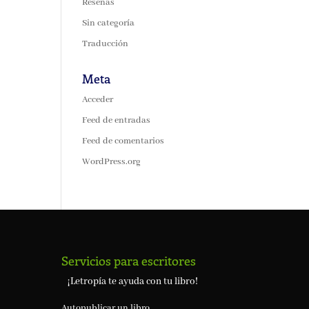
Reseñas
Sin categoría
Traducción
Meta
Acceder
Feed de entradas
Feed de comentarios
WordPress.org
Servicios para escritores
¡Letropía te ayuda con tu libro!
Autopublicar un libro