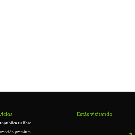
vicios
Estás visitando
topublica tu libro
rrección premium