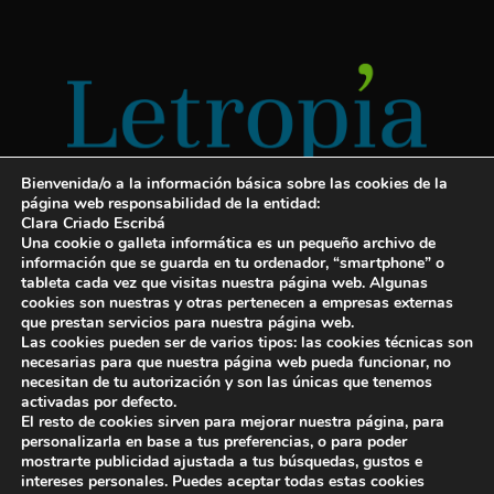
Bienvenida/o a la información básica sobre las cookies de la
página web responsabilidad de la entidad:
Clara Criado Escribá
Una cookie o galleta informática es un pequeño archivo de
información que se guarda en tu ordenador, “smartphone” o
tableta cada vez que visitas nuestra página web. Algunas
cookies son nuestras y otras pertenecen a empresas externas
Servicios para escritores
que prestan servicios para nuestra página web.
Las cookies pueden ser de varios tipos: las cookies técnicas son
¡Letropía te ayuda con tu libro!
necesarias para que nuestra página web pueda funcionar, no
necesitan de tu autorización y son las únicas que tenemos
Autopublicar un libro
activadas por defecto.
El resto de cookies sirven para mejorar nuestra página, para
Cuanto cuesta publicar un libro
personalizarla en base a tus preferencias, o para poder
mostrarte publicidad ajustada a tus búsquedas, gustos e
Cómo escribir un libro y publicarlo
intereses personales. Puedes aceptar todas estas cookies