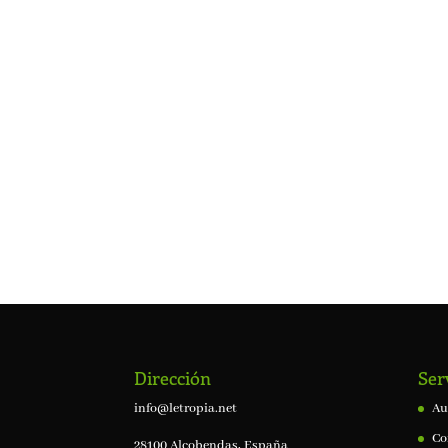
Dirección
Ser
info@letropia.net
Au
Co
28100 Alcobendas, España