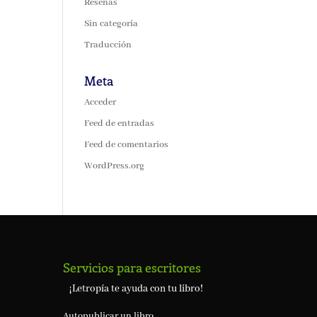
Reseñas
Sin categoría
Traducción
Meta
Acceder
Feed de entradas
Feed de comentarios
WordPress.org
Servicios para escritores
¡Letropía te ayuda con tu libro!
Autopublicar un libro