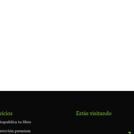
vicios
Estás visitando
topublica tu libro
rrección premium