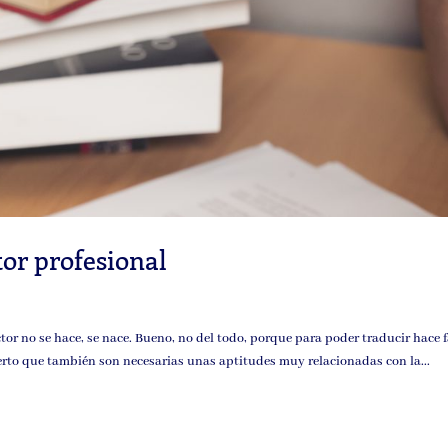
tor profesional
uctor no se hace, se nace. Bueno, no del todo, porque para poder traducir hace f
ierto que también son necesarias unas aptitudes muy relacionadas con la...