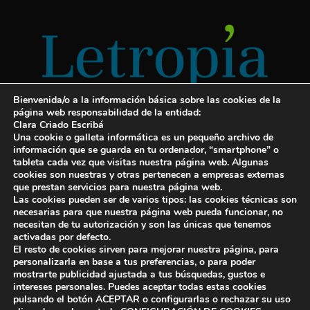
Bienvenida/o a la información básica sobre las cookies de la
página web responsabilidad de la entidad:
Clara Criado Escribá
Una cookie o galleta informática es un pequeño archivo de
información que se guarda en tu ordenador, “smartphone” o
tableta cada vez que visitas nuestra página web. Algunas
cookies son nuestras y otras pertenecen a empresas externas
Servicios para escritores
que prestan servicios para nuestra página web.
Las cookies pueden ser de varios tipos: las cookies técnicas son
¡Letropía te ayuda con tu libro!
necesarias para que nuestra página web pueda funcionar, no
necesitan de tu autorización y son las únicas que tenemos
Autopublicar un libro
activadas por defecto.
El resto de cookies sirven para mejorar nuestra página, para
Cuanto cuesta publicar un libro
personalizarla en base a tus preferencias, o para poder
mostrarte publicidad ajustada a tus búsquedas, gustos e
Cómo escribir un libro y publicarlo
intereses personales. Puedes aceptar todas estas cookies
pulsando el botón ACEPTAR o configurarlas o rechazar su uso