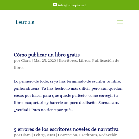
info@letropia.net
Cómo publicar un libro gratis
por
Clara
|
Mar 23, 2020
|
Escritores
,
Libros
,
Publicación de
libros
Lo primero de todo, si ya has terminado de escribir tu libro,
¡enhorabuena! Ya has hecho lo más difícil, pero aún quedan
cosas por hacer para que quede perfecto, como corregir tu
libro, maquetarlo y hacerle un poco de diseño. Suena caro,
¿verdad? Pues no tiene por qué...
5 errores de los escritores noveles de narrativa
por
Clara
|
Feb 17, 2020
|
Corrección
,
Escritores
,
Redacción
,