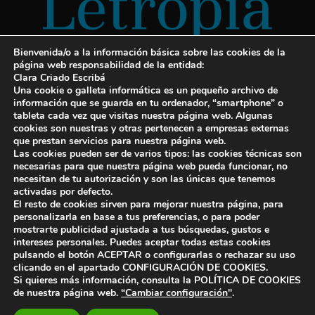
Bienvenida/o a la información básica sobre las cookies de la
página web responsabilidad de la entidad:
Clara Criado Escribá
Una cookie o galleta informática es un pequeño archivo de
información que se guarda en tu ordenador, “smartphone” o
tableta cada vez que visitas nuestra página web. Algunas
cookies son nuestras y otras pertenecen a empresas externas
Servicios para escritores
que prestan servicios para nuestra página web.
Las cookies pueden ser de varios tipos: las cookies técnicas son
¡Letropía te ayuda con tu libro!
necesarias para que nuestra página web pueda funcionar, no
necesitan de tu autorización y son las únicas que tenemos
Autopublicar un libro
activadas por defecto.
El resto de cookies sirven para mejorar nuestra página, para
Cuanto cuesta publicar un libro
personalizarla en base a tus preferencias, o para poder
mostrarte publicidad ajustada a tus búsquedas, gustos e
Cómo escribir un libro y publicarlo
intereses personales. Puedes aceptar todas estas cookies
pulsando el botón ACEPTAR o configurarlas o rechazar su uso
clicando en el apartado CONFIGURACIÓN DE COOKIES.
Si quieres más información, consulta la POLÍTICA DE COOKIES
de nuestra página web.
“Cambiar configuración"
.