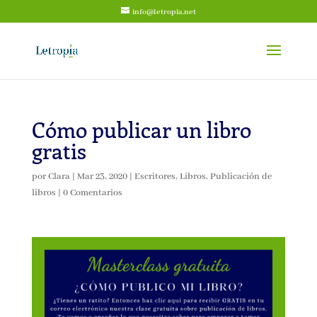
info@letropia.net
Cómo publicar un libro
gratis
por
Clara
|
Mar 23, 2020
|
Escritores
,
Libros
,
Publicación de
libros
|
0 Comentarios