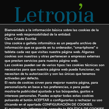
Bienvenida/o a la información básica sobre las cookies de la
página web responsabilidad de la entidad:
Clara Criado Escribá
Una cookie o galleta informática es un pequeño archivo de
información que se guarda en tu ordenador, “smartphone” o
tableta cada vez que visitas nuestra página web. Algunas
cookies son nuestras y otras pertenecen a empresas externas
Servicios para escritores
que prestan servicios para nuestra página web.
Las cookies pueden ser de varios tipos: las cookies técnicas son
¡Letropía te ayuda con tu libro!
necesarias para que nuestra página web pueda funcionar, no
necesitan de tu autorización y son las únicas que tenemos
Autopublicar un libro
activadas por defecto.
El resto de cookies sirven para mejorar nuestra página, para
Cuanto cuesta publicar un libro
personalizarla en base a tus preferencias, o para poder
mostrarte publicidad ajustada a tus búsquedas, gustos e
Cómo escribir un libro y publicarlo
intereses personales. Puedes aceptar todas estas cookies
pulsando el botón ACEPTAR o configurarlas o rechazar su uso
clicando en el apartado CONFIGURACIÓN DE COOKIES.
Si quieres más información, consulta la POLÍTICA DE COOKIES