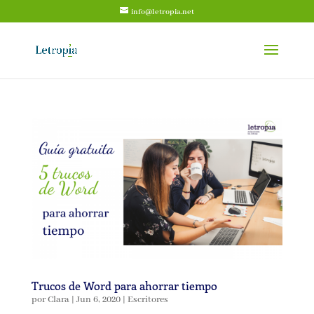
info@letropia.net
Trucos de Word para ahorrar tiempo
por
Clara
|
Jun 6, 2020
|
Escritores