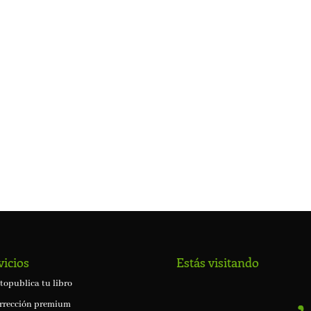
vicios
Estás visitando
topublica tu libro
rrección premium