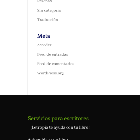
Reseñas
Sin categoría
Traducción
Meta
Acceder
Feed de entradas
Feed de comentarios
WordPress.org
Servicios para escritores
¡Letropía te ayuda con tu libro!
Autopublicar un libro