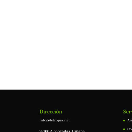
Dirección
Ser
info@letropia.net
Au
Co
28100 Alcobendas, España