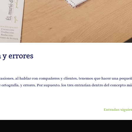
a y errores
ocasiones, al hablar con compañeros y clientes, tenemos que hacer una peque
e ortografía, y errores. Por supuesto, los tres entrarían dentro del concepto más
Entradas siguie