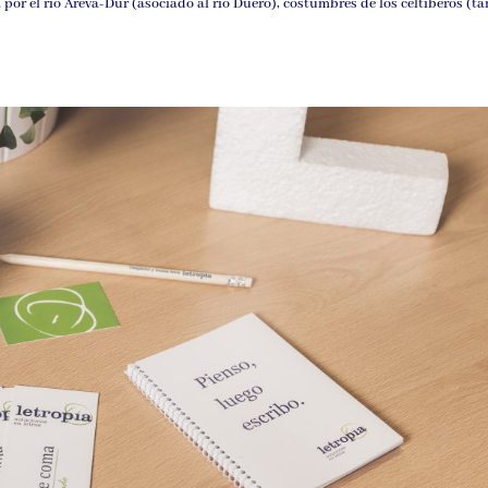
da por el río Areva-Dur (asociado al río Duero), costumbres de los celtíberos (t