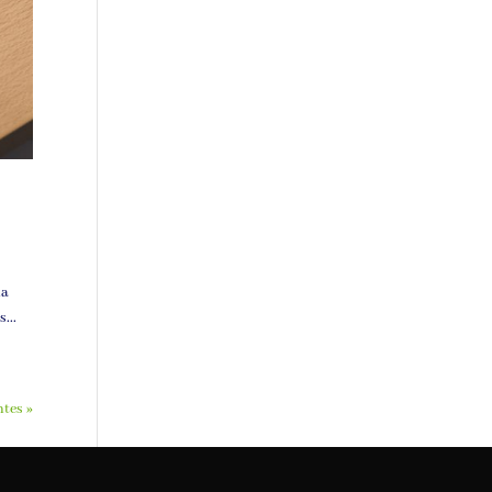
ña
...
ntes »