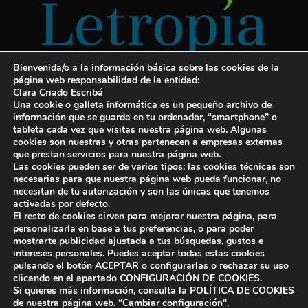
Bienvenida/o a la información básica sobre las cookies de la
página web responsabilidad de la entidad:
Clara Criado Escribá
Una cookie o galleta informática es un pequeño archivo de
información que se guarda en tu ordenador, “smartphone” o
tableta cada vez que visitas nuestra página web. Algunas
cookies son nuestras y otras pertenecen a empresas externas
Servicios para escritores
que prestan servicios para nuestra página web.
Las cookies pueden ser de varios tipos: las cookies técnicas son
¡Letropía te ayuda con tu libro!
necesarias para que nuestra página web pueda funcionar, no
necesitan de tu autorización y son las únicas que tenemos
Autopublicar un libro
activadas por defecto.
El resto de cookies sirven para mejorar nuestra página, para
Cuanto cuesta publicar un libro
personalizarla en base a tus preferencias, o para poder
mostrarte publicidad ajustada a tus búsquedas, gustos e
Cómo escribir un libro y publicarlo
intereses personales. Puedes aceptar todas estas cookies
pulsando el botón ACEPTAR o configurarlas o rechazar su uso
clicando en el apartado CONFIGURACIÓN DE COOKIES.
Si quieres más información, consulta la POLÍTICA DE COOKIES
de nuestra página web.
“Cambiar configuración"
.