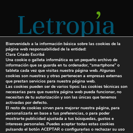
Bienvenida/o a la información básica sobre las cookies de la
página web responsabilidad de la entidad:
Clara Criado Escribá
Una cookie o galleta informática es un pequeño archivo de
información que se guarda en tu ordenador, “smartphone” o
tableta cada vez que visitas nuestra página web. Algunas
cookies son nuestras y otras pertenecen a empresas externas
Servicios para escritores
que prestan servicios para nuestra página web.
Las cookies pueden ser de varios tipos: las cookies técnicas son
¡Letropía te ayuda con tu libro!
necesarias para que nuestra página web pueda funcionar, no
necesitan de tu autorización y son las únicas que tenemos
Autopublicar un libro
activadas por defecto.
El resto de cookies sirven para mejorar nuestra página, para
Cuanto cuesta publicar un libro
personalizarla en base a tus preferencias, o para poder
mostrarte publicidad ajustada a tus búsquedas, gustos e
Cómo escribir un libro y publicarlo
intereses personales. Puedes aceptar todas estas cookies
pulsando el botón ACEPTAR o configurarlas o rechazar su uso