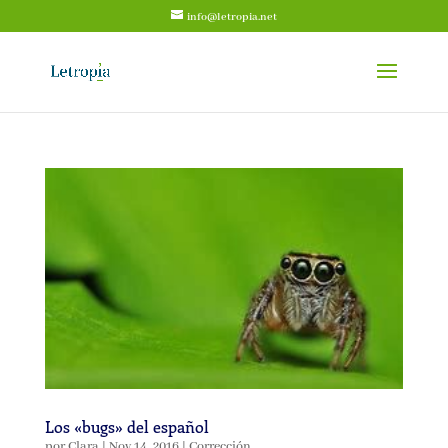
info@letropia.net
Los «bugs» del español
por
Clara
|
Nov 14, 2016
|
Corrección