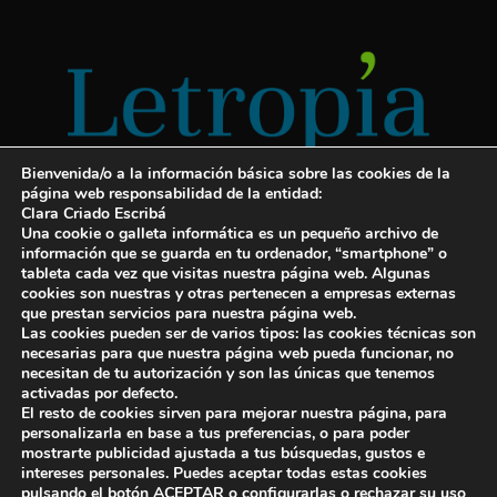
Bienvenida/o a la información básica sobre las cookies de la
página web responsabilidad de la entidad:
Clara Criado Escribá
Una cookie o galleta informática es un pequeño archivo de
información que se guarda en tu ordenador, “smartphone” o
tableta cada vez que visitas nuestra página web. Algunas
cookies son nuestras y otras pertenecen a empresas externas
Servicios para escritores
que prestan servicios para nuestra página web.
Las cookies pueden ser de varios tipos: las cookies técnicas son
¡Letropía te ayuda con tu libro!
necesarias para que nuestra página web pueda funcionar, no
necesitan de tu autorización y son las únicas que tenemos
Autopublicar un libro
activadas por defecto.
El resto de cookies sirven para mejorar nuestra página, para
Cuanto cuesta publicar un libro
personalizarla en base a tus preferencias, o para poder
mostrarte publicidad ajustada a tus búsquedas, gustos e
Cómo escribir un libro y publicarlo
intereses personales. Puedes aceptar todas estas cookies
pulsando el botón ACEPTAR o configurarlas o rechazar su uso