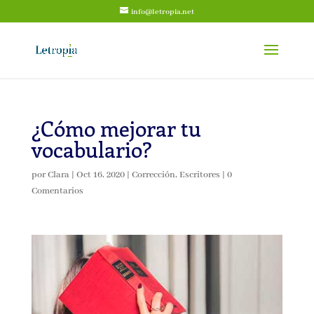
info@letropia.net
¿Cómo mejorar tu
vocabulario?
por
Clara
|
Oct 16, 2020
|
Corrección
,
Escritores
|
0
Comentarios