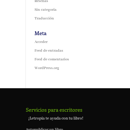
Reseñas
Sin categoría
Traducción
Meta
Acceder
Feed de entradas
Feed de comentarios
WordPress.org
Servicios para escritores
¡Letropía te ayuda con tu libro!
Autopublicar un libro