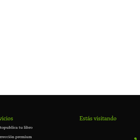
vicios
Estás visitando
topublica tu libro
rrección premium