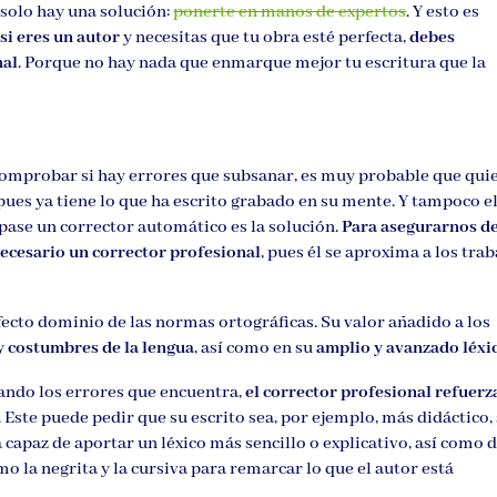
solo hay una solución:
ponerte en manos de expertos
. Y esto es
si eres un autor
y necesitas que tu obra esté perfecta,
debes
nal
. Porque no hay nada que enmarque mejor tu escritura que la
comprobar si hay errores que subsanar, es muy probable que quie
 pues ya tiene lo que ha escrito grabado en su mente. Y tampoco e
pase un corrector automático es la solución.
Para asegurarnos d
 necesario un corrector profesional
, pues él se aproxima a los trab
fecto dominio de las normas ortográficas. Su valor añadido a los
y costumbres de la lengua
, así como en su
amplio y avanzado léxi
lando los errores que encuentra,
el corrector profesional refuerza
. Este puede pedir que su escrito sea, por ejemplo, más didáctico, 
 capaz de aportar un léxico más sencillo o explicativo, así como 
 la negrita y la cursiva para remarcar lo que el autor está