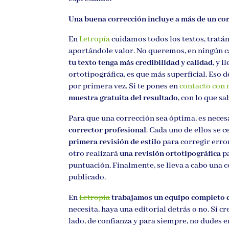
Una buena corrección incluye a más de un co
En
Letropía
cuidamos todos los textos, tratá
aportándole valor. No queremos, en ningún cas
tu texto tenga más credibilidad y calidad
, y 
ortotipográfica, es que más superficial. Eso
por primera vez. Si te pones en
contacto con 
muestra gratuita del resultado
, con lo que s
Para que una corrección sea óptima, es neces
corrector profesional
. Cada uno de ellos se c
primera revisión de estilo
para corregir error
otro realizará
una revisión ortotipográfica
pa
puntuación. Finalmente, se lleva a cabo una c
publicado.
En
Letropía
trabajamos un equipo completo d
necesita, haya una editorial detrás o no. Si c
lado, de confianza y para siempre, no dudes 