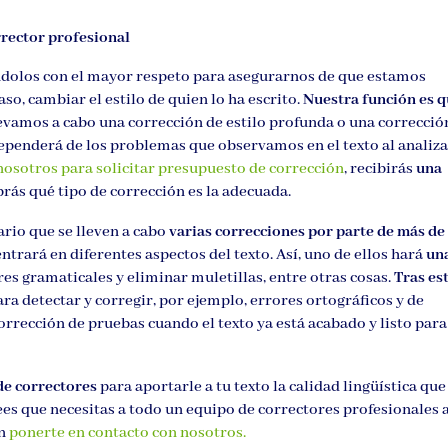
rrector profesional
ndolos con el mayor respeto para asegurarnos de que estamos
o, cambiar el estilo de quien lo ha escrito.
Nuestra función es 
llevamos a cabo una corrección de estilo profunda o una correcció
 dependerá de los problemas que observamos en el texto al analiz
nosotros para solicitar presupuesto de corrección
, recibirás
una
abrás qué tipo de corrección es la adecuada.
ario que se lleven a cabo
varias correcciones por parte de más de
entrará en diferentes aspectos del texto. Así, uno de ellos hará
un
es gramaticales y eliminar muletillas, entre otras cosas.
Tras es
ra detectar y corregir, por ejemplo, errores ortográficos y de
orrección de pruebas cuando el texto ya está acabado y listo para
e correctores
para aportarle a tu texto la calidad lingüística que
rees que necesitas a todo un equipo de correctores profesionales 
en
ponerte en contacto con nosotros.