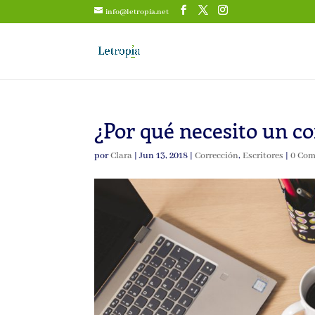
info@letropia.net
¿Por qué necesito un co
por
Clara
|
Jun 13, 2018
|
Corrección
,
Escritores
|
0 Com