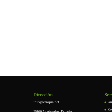
Dirección
Ser
info@letropia.net
Au
Co
28100 Alcobendas, España