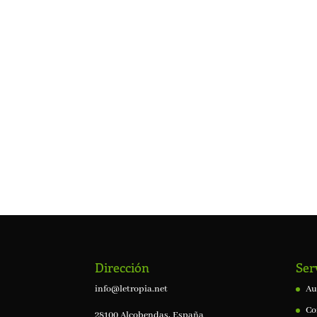
Dirección
Ser
info@letropia.net
Au
Co
28100 Alcobendas, España