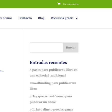
0 elementos
es somos
Contacto
Blog
Recursos gratis
Entradas recientes
i
3 pasos para publicar tu libro en
...
una editorial tradicional
Crowdfunding para publicar un
libro
¿Hay que ser autónomo para
publicar un libro?
¿Cuánto dinero puedes ganar