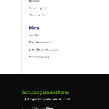
Reseñas
Sin categoría
Traducción
Meta
Acceder
Feed de entradas
Feed de comentarios
WordPress.org
Servicios para escritores
¡Letropía te ayuda con tu libro!
Autopublicar un libro