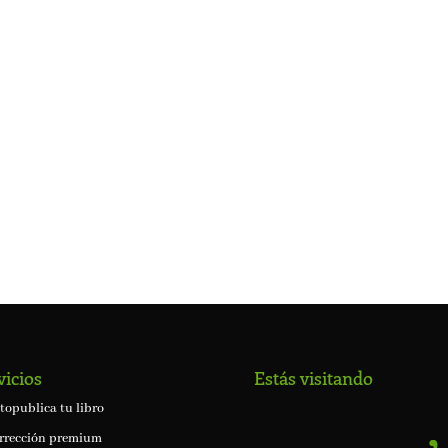
vicios
Estás visitando
topublica tu libro
rrección premium