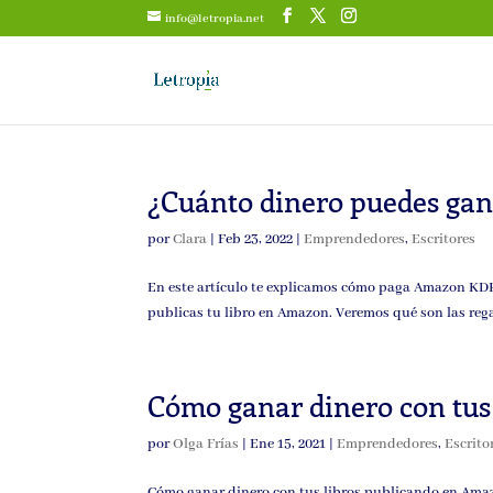
info@letropia.net
¿Cuánto dinero puedes gan
por
Clara
|
Feb 23, 2022
|
Emprendedores
,
Escritores
En este artículo te explicamos cómo paga Amazon KDP 
publicas tu libro en Amazon. Veremos qué son las regal
Cómo ganar dinero con tus
por
Olga Frías
|
Ene 15, 2021
|
Emprendedores
,
Escrito
Cómo ganar dinero con tus libros publicando en Amazo