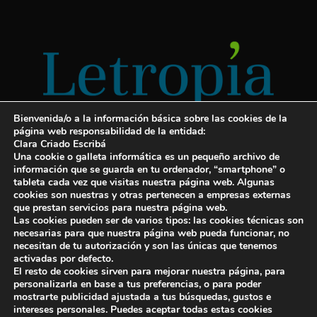
Bienvenida/o a la información básica sobre las cookies de la
página web responsabilidad de la entidad:
Clara Criado Escribá
Una cookie o galleta informática es un pequeño archivo de
información que se guarda en tu ordenador, “smartphone” o
tableta cada vez que visitas nuestra página web. Algunas
cookies son nuestras y otras pertenecen a empresas externas
Servicios para escritores
que prestan servicios para nuestra página web.
Las cookies pueden ser de varios tipos: las cookies técnicas son
¡Letropía te ayuda con tu libro!
necesarias para que nuestra página web pueda funcionar, no
necesitan de tu autorización y son las únicas que tenemos
Autopublicar un libro
activadas por defecto.
El resto de cookies sirven para mejorar nuestra página, para
Cuanto cuesta publicar un libro
personalizarla en base a tus preferencias, o para poder
mostrarte publicidad ajustada a tus búsquedas, gustos e
Cómo escribir un libro y publicarlo
intereses personales. Puedes aceptar todas estas cookies