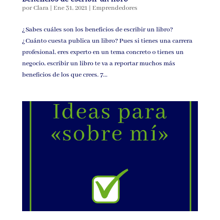
por
Clara
|
Ene 31, 2021
|
Emprendedores
¿Sabes cuáles son los beneficios de escribir un libro?
¿Cuánto cuesta publica un libro? Pues si tienes una carrera
profesional, eres experto en un tema concreto o tienes un
negocio, escribir un libro te va a reportar muchos más
beneficios de los que crees. 7...