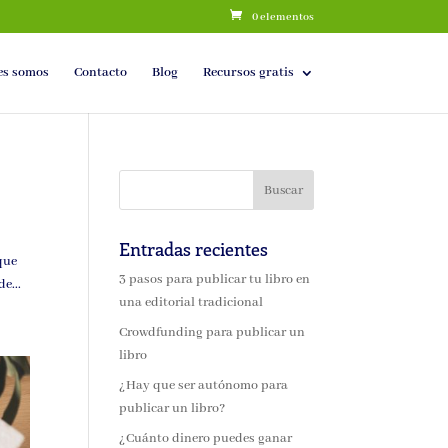
0 elementos
es somos
Contacto
Blog
Recursos gratis
Entradas recientes
 que
3 pasos para publicar tu libro en
e...
una editorial tradicional
Crowdfunding para publicar un
libro
¿Hay que ser autónomo para
publicar un libro?
¿Cuánto dinero puedes ganar