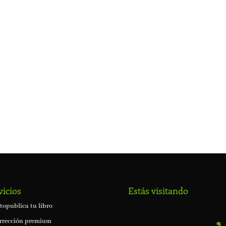
vicios
Estás visitando
topublica tu libro
rrección premium