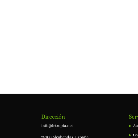
Dirección
Ser
info@letropia.net
Au
Co
28100 Alcobendas, España