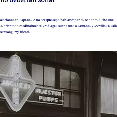
vacaciones en España? A no ser que sepa hablar español, te habrá dicho una
n orientado cardinalmente. «Málaga» suena más a «amaca» y «Sevilla» a «sib
are wrong, my friend.