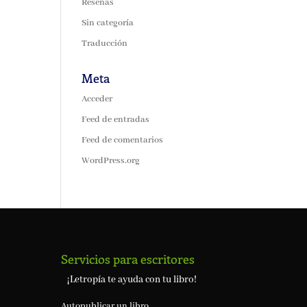
Reseñas
Sin categoría
Traducción
Meta
Acceder
Feed de entradas
Feed de comentarios
WordPress.org
Servicios para escritores
¡Letropía te ayuda con tu libro!
Autopublicar un libro