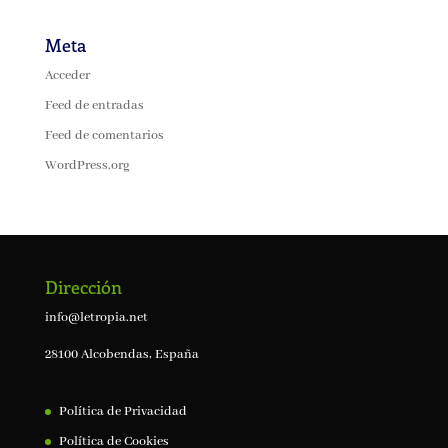
Meta
Acceder
Feed de entradas
Feed de comentarios
WordPress.org
Dirección
info@letropia.net
28100 Alcobendas, España
Política de Privacidad
Política de Cookies