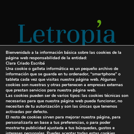
Bienvenida/o a la información básica sobre las cookies de la
página web responsabilidad de la entidad:
Clara Criado Escribá
Una cookie o galleta informática es un pequeño archivo de
información que se guarda en tu ordenador, “smartphone” o
tableta cada vez que visitas nuestra página web. Algunas
cookies son nuestras y otras pertenecen a empresas externas
Servicios para escritores
que prestan servicios para nuestra página web.
Las cookies pueden ser de varios tipos: las cookies técnicas son
¡Letropía te ayuda con tu libro!
necesarias para que nuestra página web pueda funcionar, no
necesitan de tu autorización y son las únicas que tenemos
Autopublicar un libro
activadas por defecto.
El resto de cookies sirven para mejorar nuestra página, para
Cuanto cuesta publicar un libro
personalizarla en base a tus preferencias, o para poder
mostrarte publicidad ajustada a tus búsquedas, gustos e
Cómo escribir un libro y publicarlo
intereses personales. Puedes aceptar todas estas cookies