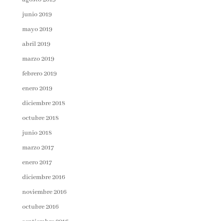
junio 2019
mayo 2019
abril 2019
marzo 2019
febrero 2019
enero 2019
diciembre 2018
octubre 2018
junio 2018
marzo 2017
enero 2017
diciembre 2016
noviembre 2016
octubre 2016