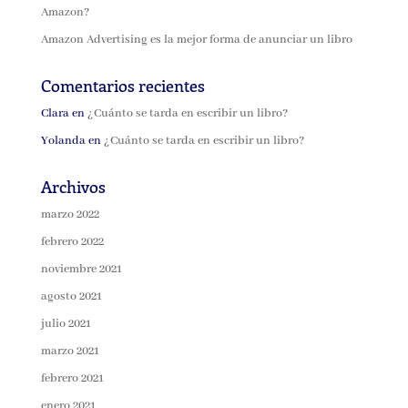
Amazon?
Amazon Advertising es la mejor forma de anunciar un libro
Comentarios recientes
Clara
en
¿Cuánto se tarda en escribir un libro?
Yolanda
en
¿Cuánto se tarda en escribir un libro?
Archivos
marzo 2022
febrero 2022
noviembre 2021
agosto 2021
julio 2021
marzo 2021
febrero 2021
enero 2021