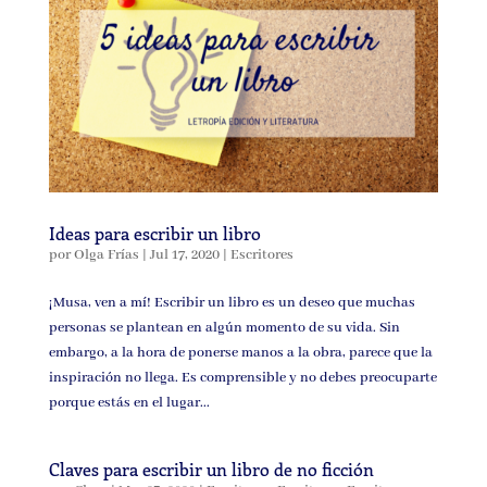
Ideas para escribir un libro
por
Olga Frías
|
Jul 17, 2020
|
Escritores
¡Musa, ven a mí! Escribir un libro es un deseo que muchas
personas se plantean en algún momento de su vida. Sin
embargo, a la hora de ponerse manos a la obra, parece que la
inspiración no llega. Es comprensible y no debes preocuparte
porque estás en el lugar...
Claves para escribir un libro de no ficción