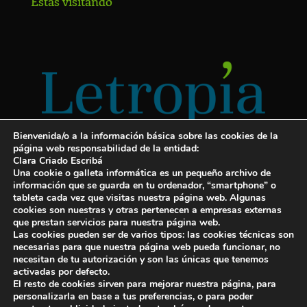
Estás visitando
Bienvenida/o a la información básica sobre las cookies de la
página web responsabilidad de la entidad:
Clara Criado Escribá
Una cookie o galleta informática es un pequeño archivo de
información que se guarda en tu ordenador, “smartphone” o
tableta cada vez que visitas nuestra página web. Algunas
cookies son nuestras y otras pertenecen a empresas externas
Servicios para escritores
que prestan servicios para nuestra página web.
Las cookies pueden ser de varios tipos: las cookies técnicas son
¡Letropía te ayuda con tu libro!
necesarias para que nuestra página web pueda funcionar, no
necesitan de tu autorización y son las únicas que tenemos
Autopublicar un libro
activadas por defecto.
El resto de cookies sirven para mejorar nuestra página, para
Cuanto cuesta publicar un libro
personalizarla en base a tus preferencias, o para poder