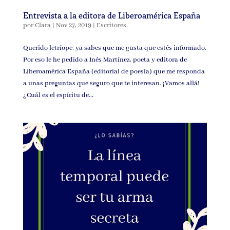
Entrevista a la editora de Liberoamérica España
por
Clara
|
Nov 27, 2019
|
Escritores
Querido letríope, ya sabes que me gusta que estés informado.
Por eso le he pedido a Inés Martínez, poeta y editora de
Liberoamérica España (editorial de poesía) que me responda
a unas preguntas que seguro que te interesan. ¡Vamos allá!
¿Cuál es el espíritu de...