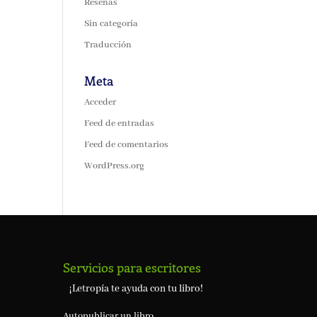
Reseñas
Sin categoría
Traducción
Meta
Acceder
Feed de entradas
Feed de comentarios
WordPress.org
Servicios para escritores
¡Letropía te ayuda con tu libro!
Autopublicar un libro