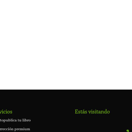
vicios
Estás visitando
topublica tu libro
rrección premium