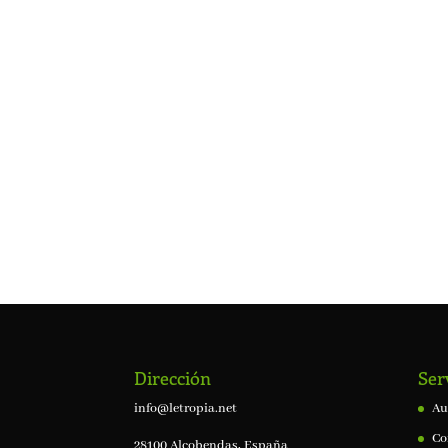
Dirección
Ser
info@letropia.net
Au
Co
28100 Alcobendas, España